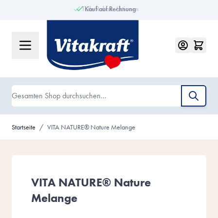
Tolle Rabatt-Aktionen
Kauf auf Rechnung
Zum Inhalt springen
Suche
Startseite
/
VITA NATURE® Nature Melange
VITA NATURE® Nature
Melange