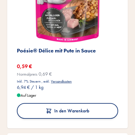
Poésie® Délice mit Pute in Sauce
Sonderangebot
0,59 €
0,69 €
Normalpreis
Inkl. 7% Steuern
,
exkl.
Versandkosten
6,94 €
/ 1 kg
Auf Lager
In den Warenkorb