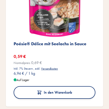
Poésie® Délice mit Seelachs in Sauce
Sonderangebot
0,59 €
0,69 €
Normalpreis
Inkl. 7% Steuern
,
exkl.
Versandkosten
6,94 €
/ 1 kg
Auf Lager
In den Warenkorb