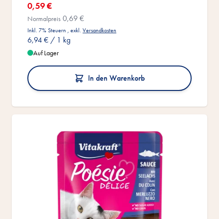
Sonderangebot
0,59 €
0,69 €
Normalpreis
Inkl. 7% Steuern
,
exkl.
Versandkosten
6,94 €
/ 1 kg
Auf Lager
In den Warenkorb