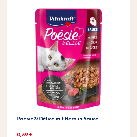
Poésie® Délice mit Herz in Sauce
Sonderangebot
0,59 €