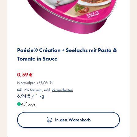
Poésie® Création + Seelachs mit Pasta &
Tomate in Sauce
Sonderangebot
0,59 €
0,69 €
Normalpreis
Inkl. 7% Steuern
,
exkl.
Versandkosten
6,94 €
/ 1 kg
Auf Lager
In den Warenkorb