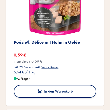
Poésie® Délice mit Huhn in Gelée
Sonderangebot
0,59 €
0,69 €
Normalpreis
Inkl. 7% Steuern
,
exkl.
Versandkosten
6,94 €
/ 1 kg
Auf Lager
In den Warenkorb