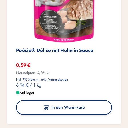
Poésie® Délice mit Huhn in Sauce
Sonderangebot
0,59 €
0,69 €
Normalpreis
Inkl. 7% Steuern
,
exkl.
Versandkosten
6,94 €
/ 1 kg
Auf Lager
In den Warenkorb