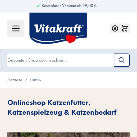
Kostenloser Versand ab 29,00 €
Kauf auf Rechnung
Zum Inhalt springen
Suche
Startseite
/
Katzen
Onlineshop Katzenfutter,
Katzenspielzeug & Katzenbedarf