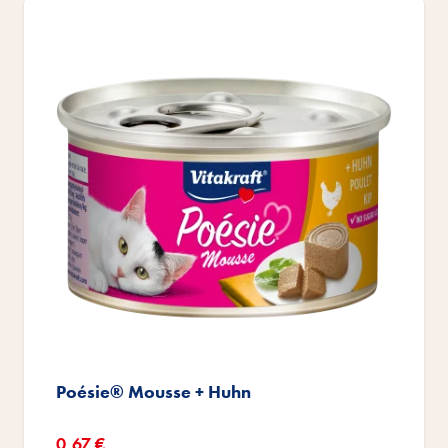
Poésie® Mousse + Huhn
Sonderangebot
0,67 €