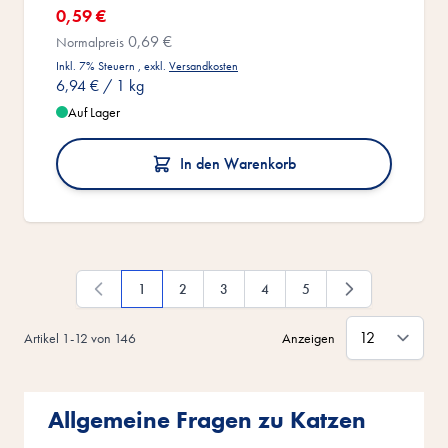
Sonderangebot
0,59 €
0,69 €
Normalpreis
Inkl. 7% Steuern
,
exkl.
Versandkosten
6,94 €
/ 1 kg
Auf Lager
In den Warenkorb
1
2
3
4
5
Du liest gerade die Seite
Seite
Seite
Seite
Seite
Artikel
1
-
12
von
146
Anzeigen
Allgemeine Fragen zu Katzen