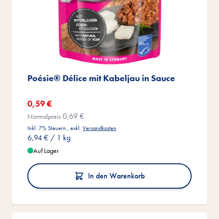
Poésie® Délice mit Kabeljau in Sauce
Sonderangebot
0,59 €
0,69 €
Normalpreis
Inkl. 7% Steuern
,
exkl.
Versandkosten
6,94 €
/ 1 kg
Auf Lager
In den Warenkorb