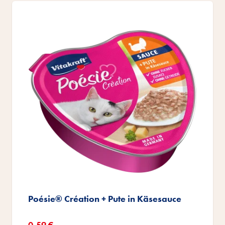
Poésie® Création + Pute in Käsesauce
Sonderangebot
0,59 €