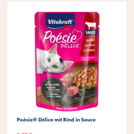
Poésie® Délice mit Rind in Sauce
Sonderangebot