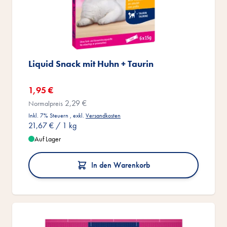
Liquid Snack mit Huhn + Taurin
Sonderangebot
1,95 €
2,29 €
Normalpreis
Inkl. 7% Steuern
,
exkl.
Versandkosten
21,67 €
/ 1 kg
Auf Lager
In den Warenkorb