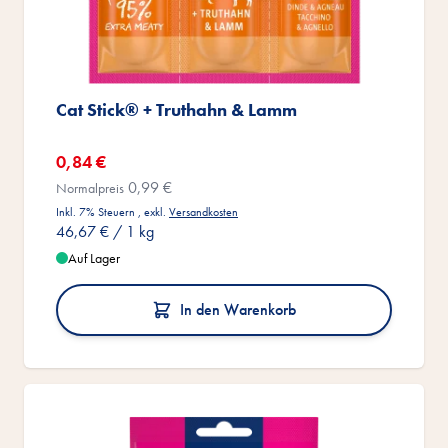
Cat Stick® + Truthahn & Lamm
Sonderangebot
0,84 €
0,99 €
Normalpreis
Inkl. 7% Steuern
,
exkl.
Versandkosten
46,67 €
/ 1 kg
Auf Lager
In den Warenkorb