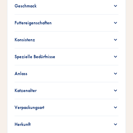
Zur Produktliste springen
Geschmack
Futtereigenschaften
Konsistenz
Spezielle Bedürfnisse
Anlass
Katzenalter
Verpackungsart
Herkunft