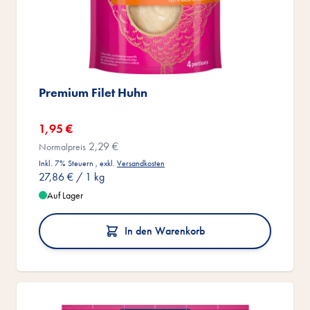
Premium Filet Huhn
Sonderangebot
1,95 €
2,29 €
Normalpreis
Inkl. 7% Steuern
,
exkl.
Versandkosten
27,86 €
/ 1 kg
Auf Lager
In den Warenkorb