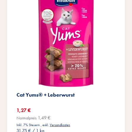
Cat Yums® + Leberwurst
Sonderangebot
1,27 €
1,49 €
Normalpreis
Inkl. 7% Steuern
,
exkl.
Versandkosten
31,75 €
/ 1 kg