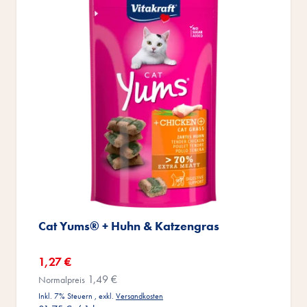
Cat Yums® + Huhn & Katzengras
Sonderangebot
1,27 €
1,49 €
Normalpreis
Inkl. 7% Steuern
,
exkl.
Versandkosten