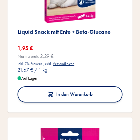
Liquid Snack mit Ente + Beta-Glucane
Sonderangebot
1,95 €
2,29 €
Normalpreis
Inkl. 7% Steuern
,
exkl.
Versandkosten
21,67 €
/ 1 kg
Auf Lager
In den Warenkorb