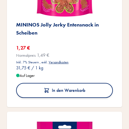
MININOS Jolly Jerky Entensnack in
Scheiben
Sonderangebot
1,27 €
1,49 €
Normalpreis
Inkl. 7% Steuern
,
exkl.
Versandkosten
31,75 €
/ 1 kg
Auf Lager
In den Warenkorb