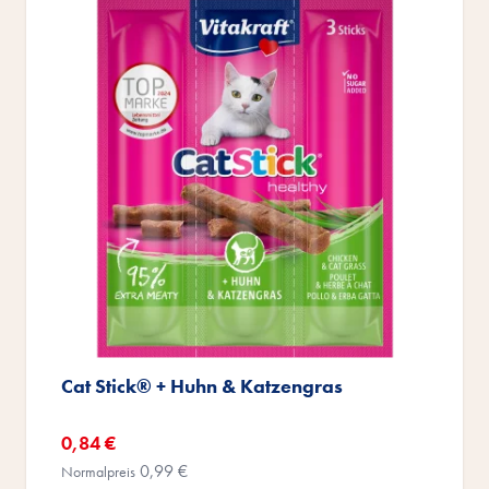
Cat Stick® + Huhn & Katzengras
Sonderangebot
0,84 €
0,99 €
Normalpreis