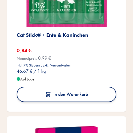
Cat Stick® + Ente & Kaninchen
Sonderangebot
0,84 €
0,99 €
Normalpreis
Inkl. 7% Steuern
,
exkl.
Versandkosten
46,67 €
/ 1 kg
Auf Lager
In den Warenkorb