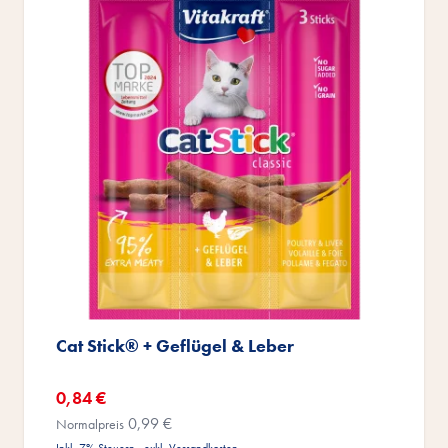
Cat Stick® + Geflügel & Leber
Sonderangebot
0,84 €
0,99 €
Normalpreis
Inkl. 7% Steuern
,
exkl.
Versandkosten