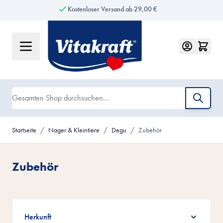
Kostenloser Versand ab 29,00 €
Zum Inhalt springen
Suche
Startseite
/
Nager & Kleintiere
/
Degu
/
Zubehör
Zubehör
Zur Produktliste springen
Herkunft