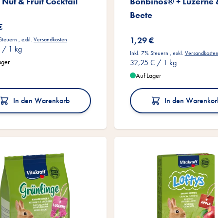
 Nut & Fruit Cocktail
Bonbinos® + Luzerne 
Beete
€
1,29 €
 Steuern
,
exkl.
Versandkosten
/ 1 kg
Inkl. 7% Steuern
,
exkl.
Versandkoste
ager
32,25 €
/ 1 kg
Auf Lager
In den Warenkorb
In den Warenkor