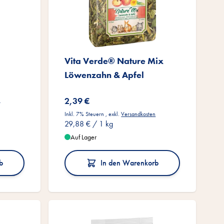
Vita Verde® Nature Mix
Löwenzahn & Apfel
2,39 €
n
Inkl. 7% Steuern
,
exkl.
Versandkosten
29,88 €
/ 1 kg
Auf Lager
b
In den Warenkorb