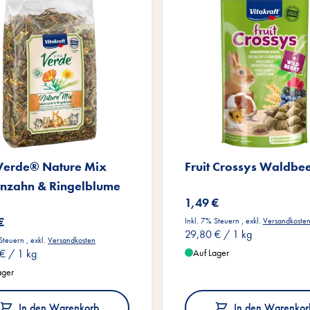
 Verde® Nature Mix
Fruit Crossys Waldbe
nzahn & Ringelblume
1,49 €
€
Inkl. 7% Steuern
,
exkl.
Versandkoste
29,80 €
/ 1 kg
 Steuern
,
exkl.
Versandkosten
 €
/ 1 kg
Auf Lager
ager
In den Warenkorb
In den Warenkor