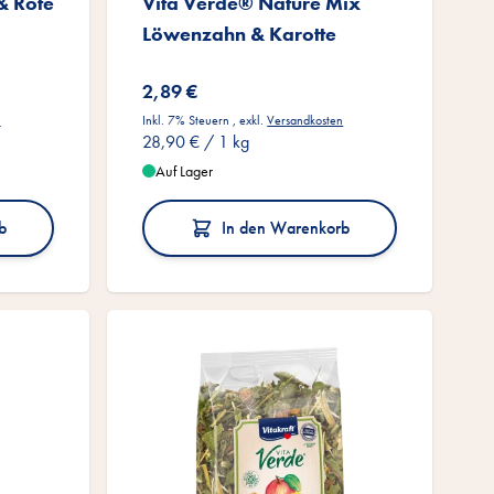
& Rote
Vita Verde® Nature Mix
Löwenzahn & Karotte
2,89 €
n
Inkl. 7% Steuern
,
exkl.
Versandkosten
28,90 €
/ 1 kg
Auf Lager
b
In den Warenkorb