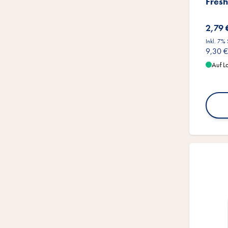
Fresh
2,79 
Inkl. 7%
9,30 €
Auf L