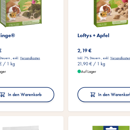
linge®
Loftys + Apfel
€
2,19 €
 Steuern
,
exkl.
Versandkosten
Inkl. 7% Steuern
,
exkl.
Versandkoste
€
/ 1 kg
21,90 €
/ 1 kg
ager
Auf Lager
In den Warenkorb
In den Warenkor