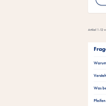
Artikel
1
-
12
v
Frag
Warum 
Verste
Was be
Pfeife