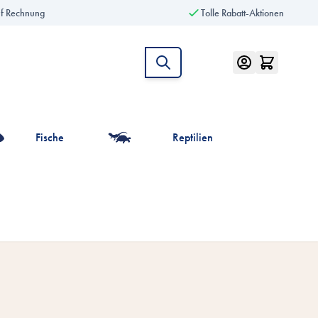
uf Rechnung
Tolle Rabatt-Aktionen
Fische
Reptilien
intiere anzeigen
r die Kategorie Vögel anzeigen