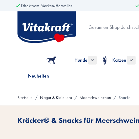
Direkt vom Marken-Hersteller
Zum Inhalt springen
Suche
Hunde
Katzen
Untermenü für die Kate
Unt
Neuheiten
Startseite
/
Nager & Kleintiere
/
Meerschweinchen
/
Snacks
Kräcker® & Snacks für Meerschwei