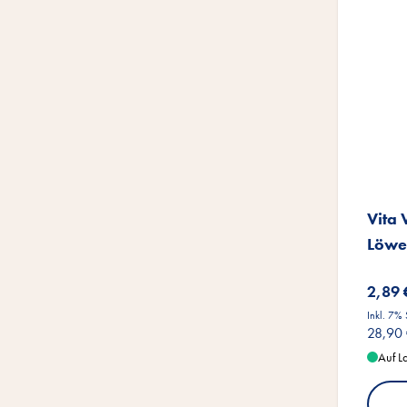
Vita
Löwe
2,89 
Inkl. 7%
28,90
Auf L