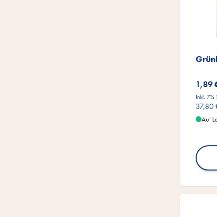
Grün
1,89 
Inkl. 7%
37,80 
Auf L