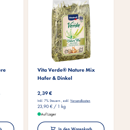
ere
Vita Verde® Nature Mix
Hafer & Dinkel
2,39 €
n
Inkl. 7% Steuern
,
exkl.
Versandkosten
23,90 €
/ 1 kg
Auf Lager
b
In den Warenkorb