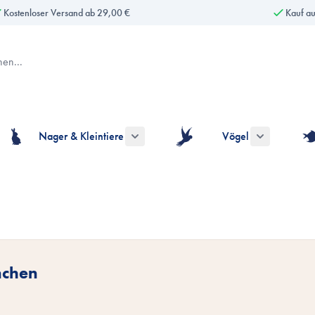
Kostenloser Versand ab 29,00 €
Kauf a
Nager & Kleintiere
Vögel
gorie Hunde anzeigen
ermenü für die Kategorie Katzen anzeigen
Untermenü für die Kategorie Nager & Kle
Untermenü fü
nchen