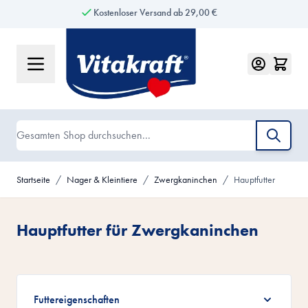
Kostenloser Versand ab 29,00 €
Zum Inhalt springen
Suche
Startseite
/
Nager & Kleintiere
/
Zwergkaninchen
/
Hauptfutter
Hauptfutter für Zwergkaninchen
Zur Produktliste springen
Futtereigenschaften