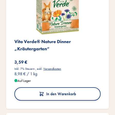
Vita Verde® Nature Dinner
„Kräutergarten“
3,59 €
Inkl. 7% Steuern
,
exkl.
Versandkosten
8,98 €
/ 1 kg
Auf Lager
In den Warenkorb