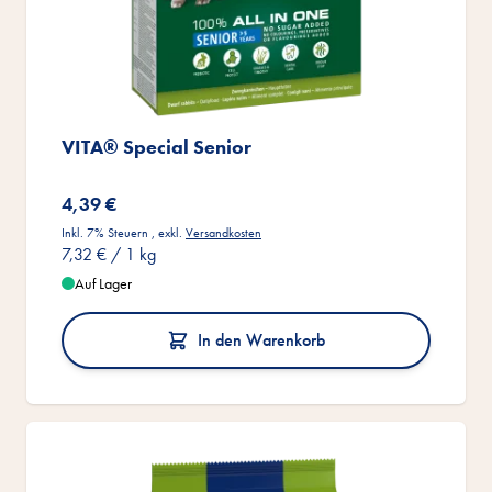
VITA® Special Senior
4,39 €
Inkl. 7% Steuern
,
exkl.
Versandkosten
7,32 €
/ 1 kg
Auf Lager
In den Warenkorb