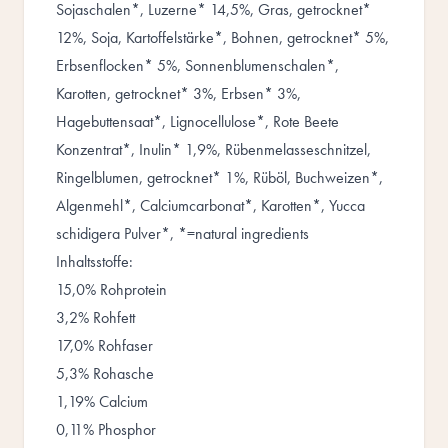
Sojaschalen*, Luzerne* 14,5%, Gras, getrocknet*
12%, Soja, Kartoffelstärke*, Bohnen, getrocknet* 5%,
Erbsenflocken* 5%, Sonnenblumenschalen*,
Karotten, getrocknet* 3%, Erbsen* 3%,
Hagebuttensaat*, Lignocellulose*, Rote Beete
Konzentrat*, Inulin* 1,9%, Rübenmelasseschnitzel,
Ringelblumen, getrocknet* 1%, Rüböl, Buchweizen*,
Algenmehl*, Calciumcarbonat*, Karotten*, Yucca
schidigera Pulver*, *=natural ingredients
Inhaltsstoffe:
15,0% Rohprotein
3,2% Rohfett
17,0% Rohfaser
5,3% Rohasche
1,19% Calcium
0,11% Phosphor