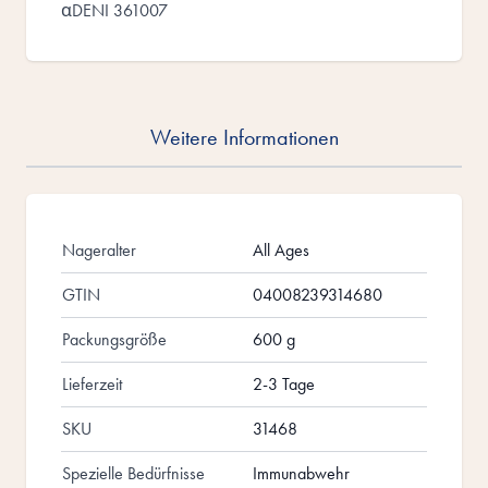
αDENI 361007
Weitere Informationen
Nageralter
All Ages
GTIN
04008239314680
Packungsgröße
600 g
Lieferzeit
2-3 Tage
SKU
31468
Spezielle Bedürfnisse
Immunabwehr