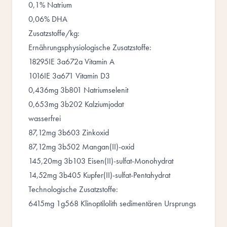
0,1% Natrium
0,06% DHA
Zusatzstoffe/kg:
Ernährungsphysiologische Zusatzstoffe:
18295IE 3a672a Vitamin A
1016IE 3a671 Vitamin D3
0,436mg 3b801 Natriumselenit
0,653mg 3b202 Kalziumjodat
wasserfrei
87,12mg 3b603 Zinkoxid
87,12mg 3b502 Mangan(II)-oxid
145,20mg 3b103 Eisen(II)-sulfat-Monohydrat
14,52mg 3b405 Kupfer(II)-sulfat-Pentahydrat
Technologische Zusatzstoffe:
6415mg 1g568 Klinoptilolith sedimentären Ursprungs