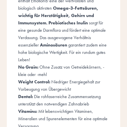
enthält Emotion® eine der wertvollsten und
biologisch aktivsten
Omega-3-Fettsäuren,
wichtig für Herztätigkeit, Gehirn und
Immunsystem.
Prebiotisches
Inulin
sorgt für
eine gesunde Darmflora und fördert eine optimale
Verdauung. Das ausgewogene Verhältnis
essenzieller
Aminosäuren
garantiert zudem eine
hohe biologische Wertigkeit. Für ein rundum gutes
Leben!
No Grain:
Ohne Zusatz von Getreidekörnern, -
kleie oder -mehl
Weight Control:
Niedriger Energiegehalt zur
Vorbeugung von Übergewicht
Dental:
Die rohfaserreiche Zusammensetzung
unterstützt den notwendigen Zahnabrieb
Vitamins:
Mit lebenswichtigen Vitaminen,
Mineralien und Spurenelementen für eine optimale
Versorgung