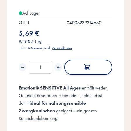
Auf Lager
GTIN
04008239314680
5,69 €
9,48 €
/ 1 kg
Inkl. 7% Steuern
,
exkl.
Versandkosten
−
+
Menge
Emotion® SENSITIVE
All Ages
enthält weder
Getreidekörner noch -kleie oder -mehl und ist
damit
ideal für nahrungssensible
Zwergkaninchen
geeignet – ein ganzes
Kaninchenleben lang.