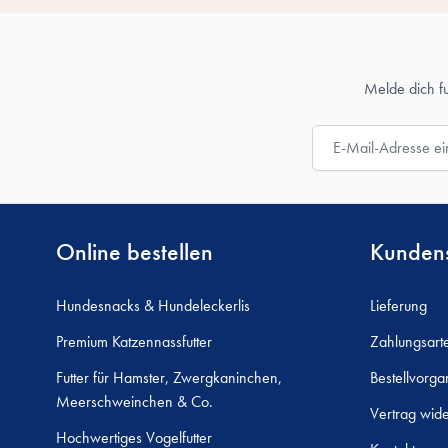
Melde dich f
E-Mail-Adresse
Online bestellen
Kundens
Hundesnacks & Hundeleckerlis
Lieferung
Premium Katzennassfutter
Zahlungsart
Futter für Hamster, Zwergkaninchen,
Bestellvorga
Meerschweinchen & Co.
Vertrag wide
Hochwertiges Vogelfutter