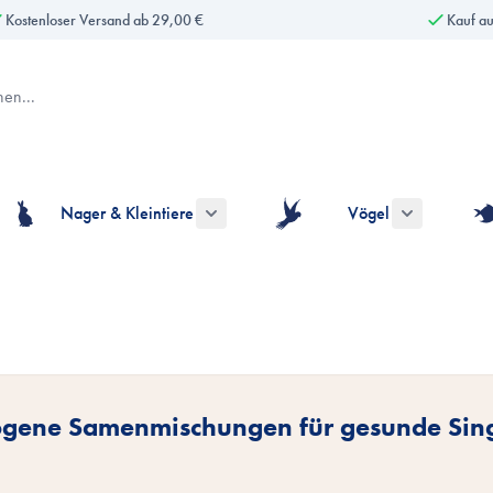
Kostenloser Versand ab 29,00 €
Kauf a
Nager & Kleintiere
Vögel
gorie Hunde anzeigen
ermenü für die Kategorie Katzen anzeigen
Untermenü für die Kategorie Nager & Kle
Untermenü fü
wogene Samenmischungen für gesunde Sin