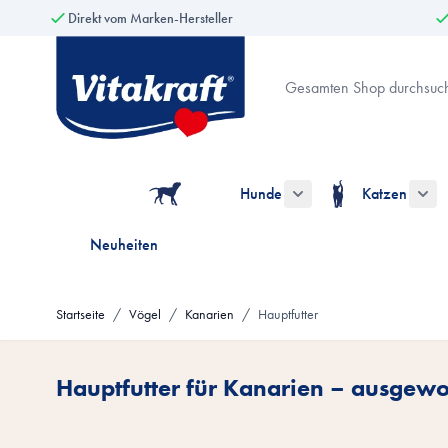
Direkt vom Marken-Hersteller
Zum Inhalt springen
Suche
Hunde
Katzen
Untermenü für die Kate
Unt
Neuheiten
Startseite
/
Vögel
/
Kanarien
/
Hauptfutter
Hauptfutter für Kanarien – ausge