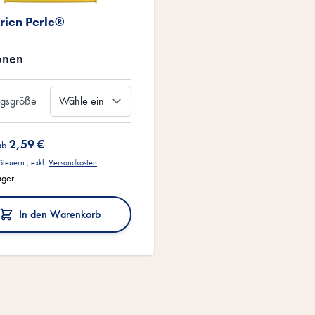
rien Perle®
onen
ngsgröße
2,59 €
ab
 Steuern
,
exkl.
Versandkosten
ager
In den Warenkorb