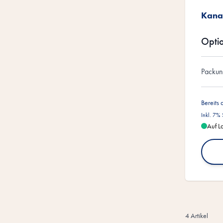
Kana
Opti
Packu
Bereits 
Inkl. 7%
Auf L
4
Artikel