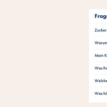
Frag
Zucker 
Warum 
Mein Ka
Was fr
Welches
Was hi