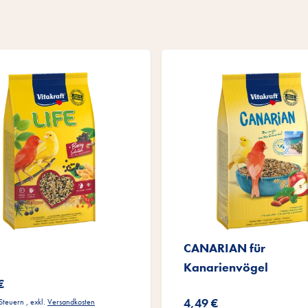
CANARIAN für
Kanarienvögel
€
4,49 €
 Steuern
,
exkl.
Versandkosten