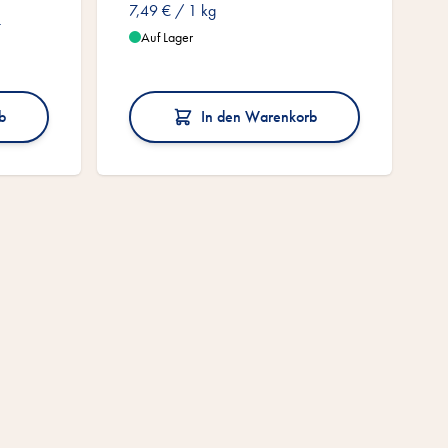
7,49 €
/ 1 kg
n
Auf Lager
b
In den Warenkorb