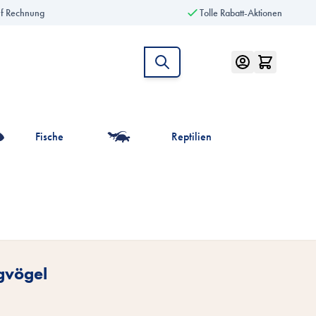
uf Rechnung
Tolle Rabatt-Aktionen
Fische
Reptilien
intiere anzeigen
r die Kategorie Vögel anzeigen
gvögel