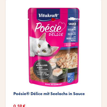
Poésie® Délice mit Seelachs in Sauce
Sonderangebot
0,59 €