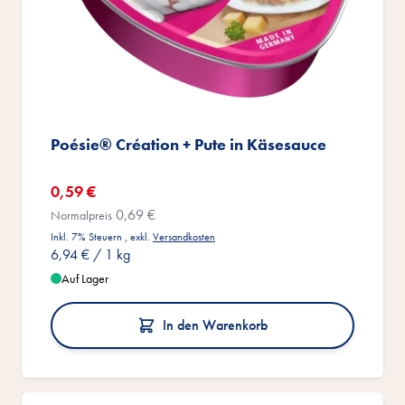
Poésie® Création + Pute in Käsesauce
Sonderangebot
0,59 €
0,69 €
Normalpreis
Inkl. 7% Steuern
,
exkl.
Versandkosten
6,94 €
/ 1 kg
Auf Lager
In den Warenkorb