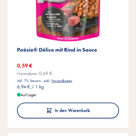
Poésie® Délice mit Rind in Sauce
Sonderangebot
0,59 €
0,69 €
Normalpreis
Inkl. 7% Steuern
,
exkl.
Versandkosten
6,94 €
/ 1 kg
Auf Lager
In den Warenkorb