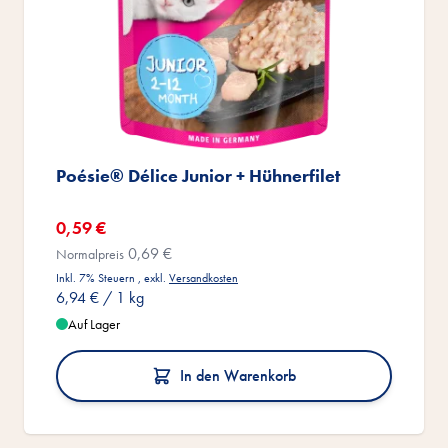
Poésie® Délice Junior + Hühnerfilet
Sonderangebot
0,59 €
0,69 €
Normalpreis
Inkl. 7% Steuern
,
exkl.
Versandkosten
6,94 €
/ 1 kg
Auf Lager
In den Warenkorb