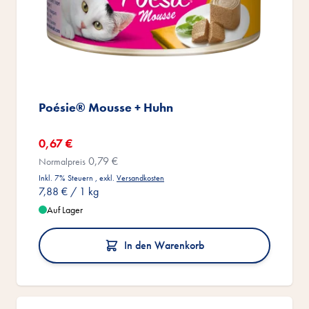
Poésie® Mousse + Huhn
Sonderangebot
0,67 €
0,79 €
Normalpreis
Inkl. 7% Steuern
,
exkl.
Versandkosten
7,88 €
/ 1 kg
Auf Lager
In den Warenkorb