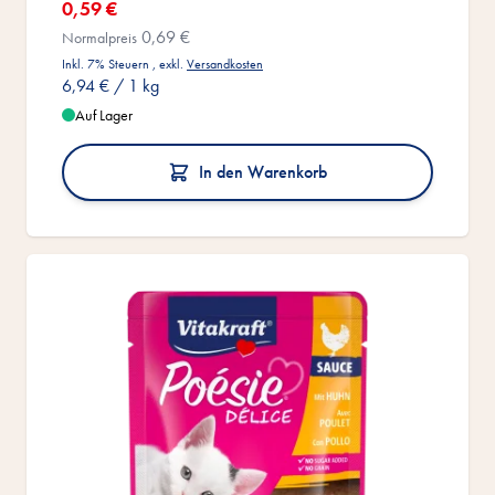
Sonderangebot
0,59 €
0,69 €
Normalpreis
Inkl. 7% Steuern
,
exkl.
Versandkosten
6,94 €
/ 1 kg
Auf Lager
In den Warenkorb