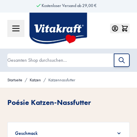
Kostenloser Versand ab 29,00 €
Kauf auf Rechnung
Zum Inhalt springen
Suche
Startseite
/
Katzen
/
Katzennassfutter
Poésie Katzen-Nassfutter
Zur Produktliste springen
Geschmack