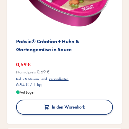
Poésie® Création + Huhn &
Gartengemüse in Sauce
Sonderangebot
0,59 €
0,69 €
Normalpreis
Inkl. 7% Steuern
,
exkl.
Versandkosten
6,94 €
/ 1 kg
Auf Lager
In den Warenkorb