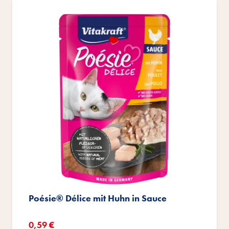
Poésie® Délice mit Huhn in Sauce
Sonderangebot
0,59 €