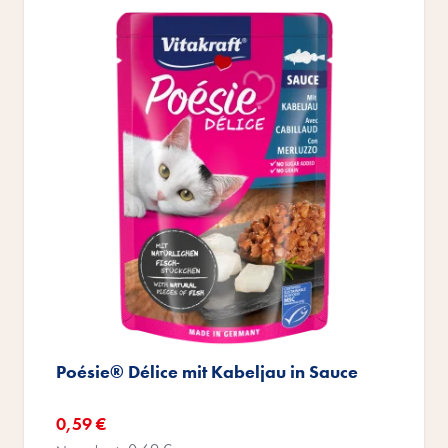
Poésie® Délice mit Kabeljau in Sauce
Sonderangebot
0,59 €