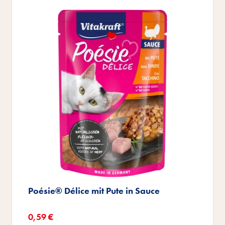
Poésie® Délice mit Pute in Sauce
Sonderangebot
0,59 €