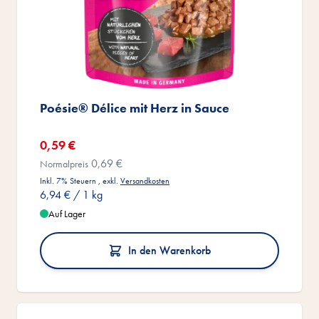
Poésie® Délice mit Herz in Sauce
Sonderangebot
0,59 €
0,69 €
Normalpreis
Inkl. 7% Steuern
,
exkl.
Versandkosten
6,94 €
/ 1 kg
Auf Lager
In den Warenkorb