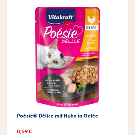
Poésie® Délice mit Huhn in Gelée
Sonderangebot
0,59 €