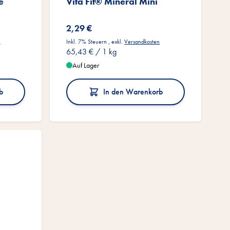
e
Vita Fit® Mineral Mini
2,29 €
n
Inkl. 7% Steuern
,
exkl.
Versandkosten
65,43 €
/ 1 kg
Auf Lager
b
In den Warenkorb