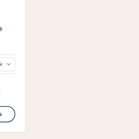
®
n
b