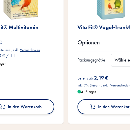
Fit® Multivitamin
Vita Fit® Vogel-Trank
Optionen
€
 Steuern
,
exkl.
Versandkosten
0 €
/ 1 l
Packungsgröße
ager
2,19 €
Bereits ab
Inkl. 7% Steuern
,
exkl.
Versandkoste
Auf Lager
In den Warenkorb
In den Warenkor