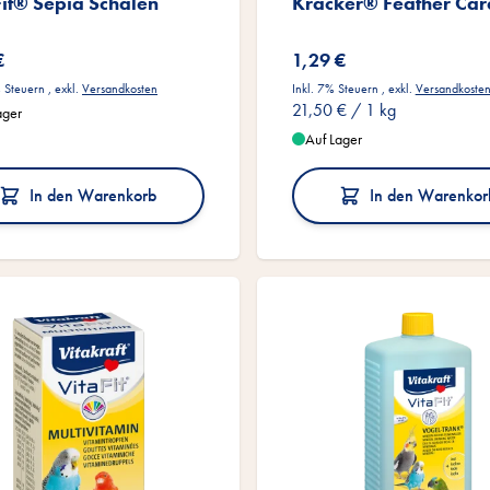
Fit® Sepia Schalen
Kräcker® Feather Car
€
1,29 €
% Steuern
,
exkl.
Versandkosten
Inkl. 7% Steuern
,
exkl.
Versandkoste
21,50 €
/ 1 kg
ager
Auf Lager
In den Warenkorb
In den Warenkor