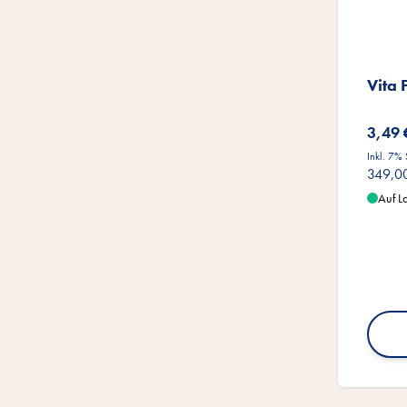
Vita 
3,49 
Inkl. 7%
349,0
Auf L