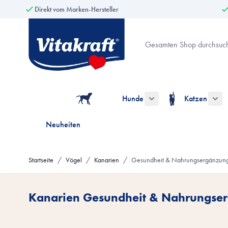
Direkt vom Marken-Hersteller
Zum Inhalt springen
Suche
Hunde
Katzen
Untermenü für die Kate
Unt
Neuheiten
Startseite
/
Vögel
/
Kanarien
/
Gesundheit & Nahrungsergänzun
Kanarien Gesundheit & Nahrungserg