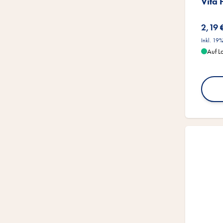
Vita 
2,19 
Inkl. 19
Auf L