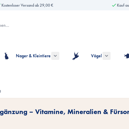
Kostenloser Versand ab 29,00 €
Kauf a
Nager & Kleintiere
Vögel
gorie Hunde anzeigen
ermenü für die Kategorie Katzen anzeigen
Untermenü für die Kategorie Nager & Kle
Untermenü fü
g
änzung – Vitamine, Mineralien & Fürsor