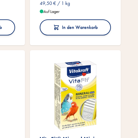
49,50 €
/ 1 kg
Auf Lager
b
In den Warenkorb