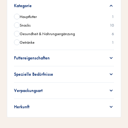
Zur Produktliste springen
Kategorie
Hauptfutter
1
Snacks
10
Gesundheit & Nahrungsergänzung
6
Getränke
1
Futtereigenschaften
Spezielle Bedürfnisse
Verpackungsart
Herkunft