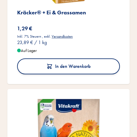
Kräcker® + Ei & Grassamen
1,29 €
Inkl. 7% Steuern
,
exkl.
Versandkosten
23,89 €
/ 1 kg
Auf Lager
In den Warenkorb