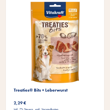
Treaties® Bits + Leberwurst
2,29 €
Inkl. 7% Steuern
,
exkl.
Versandkosten