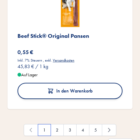
Beef Stick® Original Pansen
0,55 €
Inkl. 7% Steuern
,
exkl.
Versandkosten
45,83 €
/ 1 kg
Auf Lager
In den Warenkorb
1
2
3
4
5
Du liest gerade die Seite
Seite
Seite
Seite
Seite