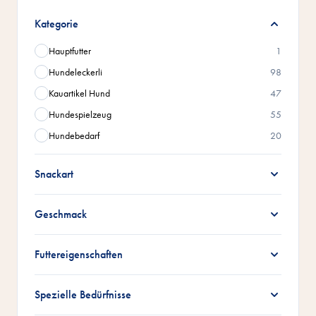
Zur Produktliste springen
Kategorie
Hauptfutter
1
Hundeleckerli
98
Kauartikel Hund
47
Hundespielzeug
55
Hundebedarf
20
Snackart
Geschmack
Futtereigenschaften
Spezielle Bedürfnisse