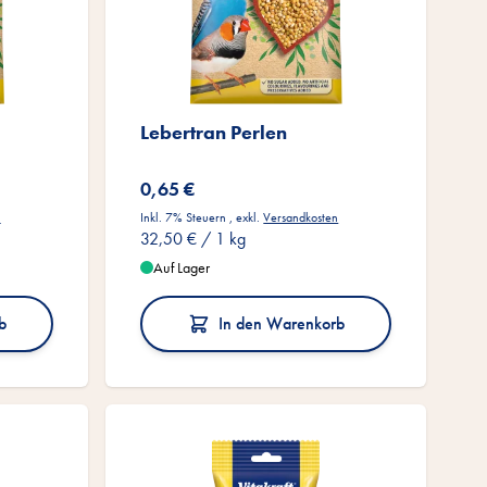
Lebertran Perlen
0,65 €
n
Inkl. 7% Steuern
,
exkl.
Versandkosten
32,50 €
/ 1 kg
Auf Lager
b
In den Warenkorb