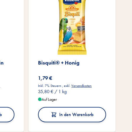
in
Bisquiti® + Honig
1,79 €
n
Inkl. 7% Steuern
,
exkl.
Versandkosten
35,80 €
/ 1 kg
Auf Lager
b
In den Warenkorb