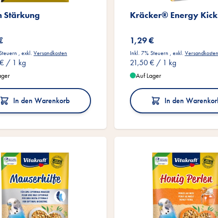
ch Stärkung
Kräcker® Energy Kick
€
1,29 €
 Steuern
,
exkl.
Versandkosten
Inkl. 7% Steuern
,
exkl.
Versandkoste
 €
/ 1 kg
21,50 €
/ 1 kg
ager
Auf Lager
In den Warenkorb
In den Warenkor