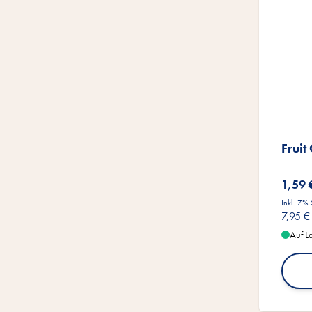
Fruit
1,59 
Inkl. 7%
7,95 €
Auf L