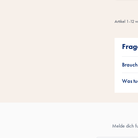
Artikel
1
-
12
v
Frag
Brauche
Was tu
Melde dich f