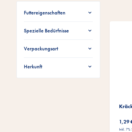
Zur Produktliste springen
Futtereigenschaften
Spezielle Bedürfnisse
Verpackungsart
Herkunft
Kräc
1,29 
Inkl. 7%