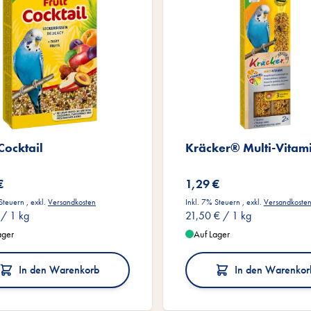
 Cocktail
Kräcker® Multi-Vitam
€
1,29 €
 Steuern
,
exkl.
Versandkosten
Inkl. 7% Steuern
,
exkl.
Versandkoste
/ 1 kg
21,50 €
/ 1 kg
ager
Auf Lager
In den Warenkorb
In den Warenkor