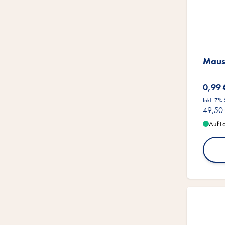
Maus
0,99 
Inkl. 7%
49,50
Auf L