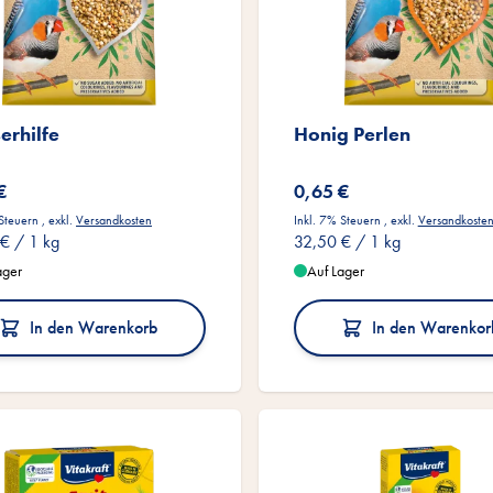
erhilfe
Honig Perlen
€
0,65 €
 Steuern
,
exkl.
Versandkosten
Inkl. 7% Steuern
,
exkl.
Versandkoste
 €
/ 1 kg
32,50 €
/ 1 kg
ager
Auf Lager
In den Warenkorb
In den Warenkor