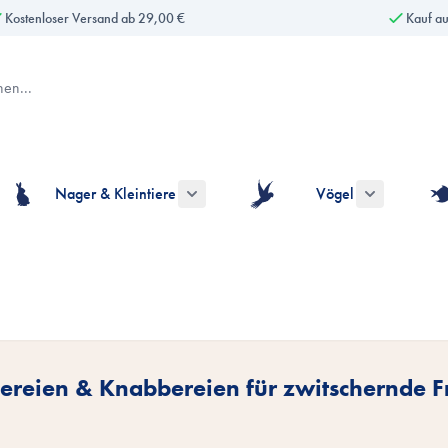
Kostenloser Versand ab 29,00 €
Kauf a
Nager & Kleintiere
Vögel
gorie Hunde anzeigen
ermenü für die Kategorie Katzen anzeigen
Untermenü für die Kategorie Nager & Kle
Untermenü fü
kereien & Knabbereien für zwitschernde 