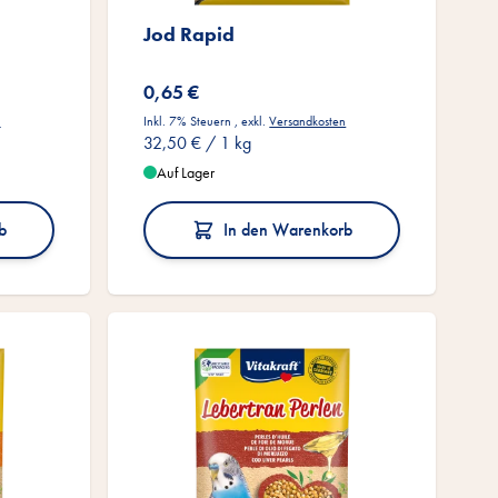
Jod Rapid
0,65 €
n
Inkl. 7% Steuern
,
exkl.
Versandkosten
32,50 €
/ 1 kg
Auf Lager
b
In den Warenkorb