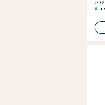
23,89
Auf L