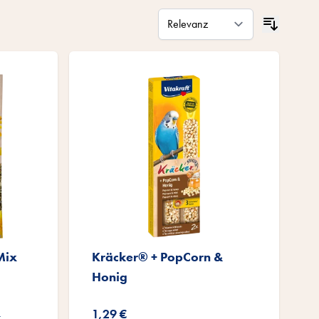
Mix
Kräcker® + PopCorn &
Honig
1,29 €
n