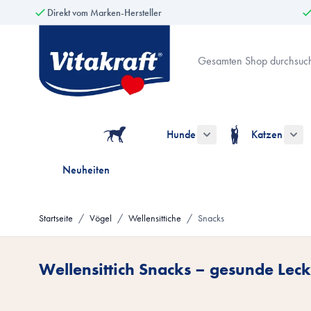
Direkt vom Marken-Hersteller
Zum Inhalt springen
Suche
Hunde
Katzen
Untermenü für die Kate
Unt
Neuheiten
Startseite
/
Vögel
/
Wellensittiche
/
Snacks
Wellensittich Snacks – gesunde Lec