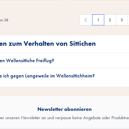
on
28
1
2
3
Du liest gerade die S
Seite
Seite
en zum Verhalten von Sittichen
n Wellensittiche Freiflug?
e ich gegen Langeweile im Wellensittichheim?
Newsletter abonnieren
uer unseren Newsletter an und verpasse keine Angebote oder Produktne