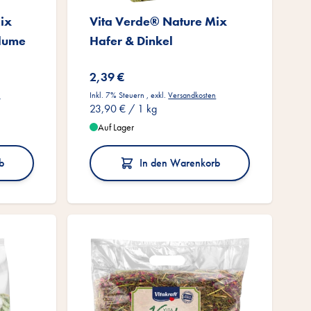
ix
Vita Verde® Nature Mix
lume
Hafer & Dinkel
2,39 €
n
Inkl. 7% Steuern
,
exkl.
Versandkosten
23,90 €
/ 1 kg
Auf Lager
b
In den Warenkorb