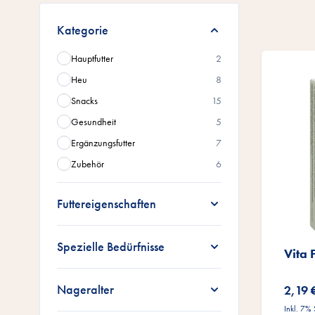
Zur Produktliste springen
Kategorie
Hauptfutter
2
Heu
8
Snacks
15
Gesundheit
5
Ergänzungsfutter
7
Zubehör
6
Futtereigenschaften
Spezielle Bedürfnisse
Vita 
Nageralter
2,19 
Inkl. 7%