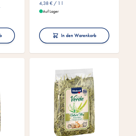
4,38 €
/ 1 l
n
Auf Lager
b
In den Warenkorb