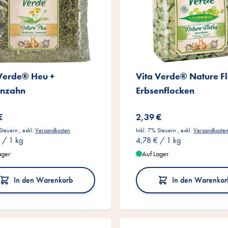
 Verde® Heu +
Vita Verde® Nature F
nzahn
Erbsenflocken
€
2,39 €
 Steuern
,
exkl.
Versandkosten
Inkl. 7% Steuern
,
exkl.
Versandkoste
/ 1 kg
4,78 €
/ 1 kg
ager
Auf Lager
In den Warenkorb
In den Warenkor