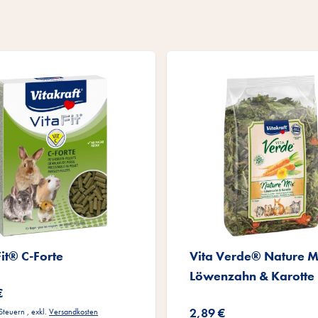
Fit® C-Forte
Vita Verde® Nature M
Löwenzahn & Karotte
€
2,89 €
 Steuern
,
exkl.
Versandkosten