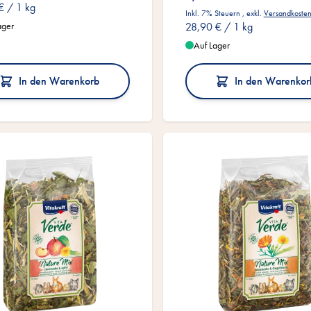
€
/ 1 kg
Inkl. 7% Steuern
,
exkl.
Versandkoste
ager
28,90 €
/ 1 kg
Auf Lager
In den Warenkorb
In den Warenkor