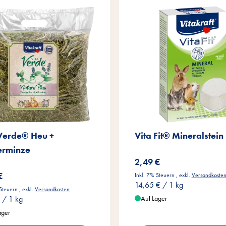
 Verde® Heu +
Vita Fit® Mineralstein
erminze
2,49 €
€
Inkl. 7% Steuern
,
exkl.
Versandkoste
14,65 €
/ 1 kg
 Steuern
,
exkl.
Versandkosten
/ 1 kg
Auf Lager
ager