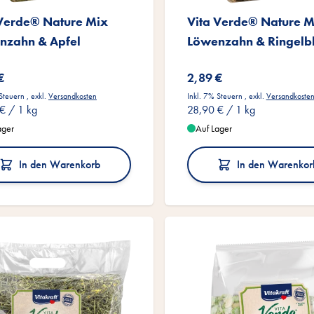
 Verde® Nature Mix
Vita Verde® Nature M
nzahn & Apfel
Löwenzahn & Ringelb
€
2,89 €
 Steuern
,
exkl.
Versandkosten
Inkl. 7% Steuern
,
exkl.
Versandkoste
 €
/ 1 kg
28,90 €
/ 1 kg
ager
Auf Lager
In den Warenkorb
In den Warenkor