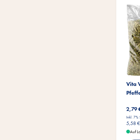
Vita
Pfeff
2,79 
Inkl. 7%
5,58 €
Auf L