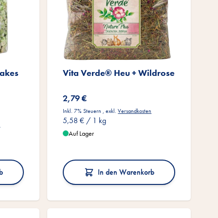
lakes
Vita Verde® Heu + Wildrose
2,79 €
Inkl. 7% Steuern
,
exkl.
Versandkosten
5,58 €
/ 1 kg
n
Auf Lager
b
In den Warenkorb