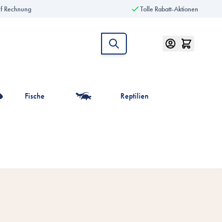
uf Rechnung
Tolle Rabatt-Aktionen
Fische
Reptilien
intiere anzeigen
r die Kategorie Vögel anzeigen