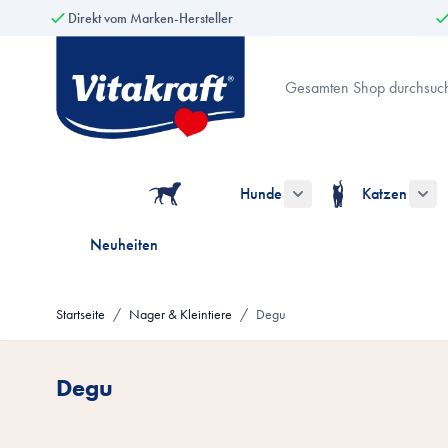
Direkt vom Marken-Hersteller
Zum Inhalt springen
Suche
Hunde
Katzen
Untermenü für die Kate
Unt
Neuheiten
Startseite
/
Nager & Kleintiere
/
Degu
Degu