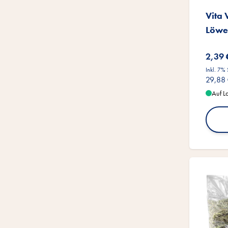
Vita
Löwe
2,39 
Inkl. 7%
29,88
Auf L