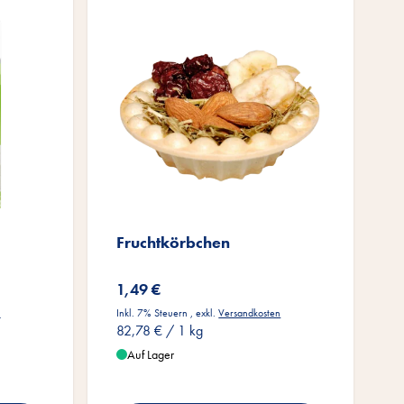
Fruchtkörbchen
1,49 €
n
Inkl. 7% Steuern
,
exkl.
Versandkosten
82,78 €
/ 1 kg
Auf Lager