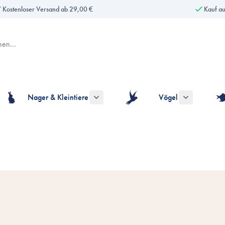
Kostenloser Versand ab 29,00 €
Kauf a
Nager & Kleintiere
Vögel
gorie Hunde anzeigen
ermenü für die Kategorie Katzen anzeigen
Untermenü für die Kategorie Nager & Kle
Untermenü fü