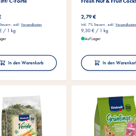
Fit® C-Forte
Fresh Nut & Fruit Cockt
€
2,79 €
 Steuern
,
exkl.
Versandkosten
Inkl. 7% Steuern
,
exkl.
Versandkoste
€
/ 1 kg
9,30 €
/ 1 kg
ager
Auf Lager
In den Warenkorb
In den Warenkor