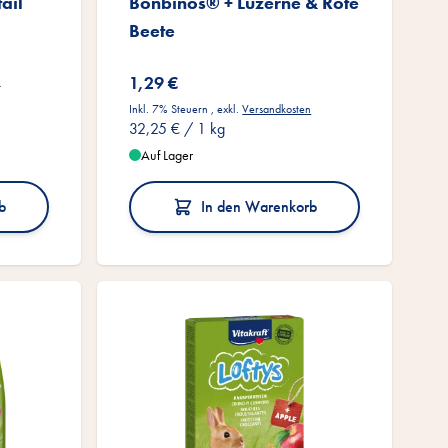
ail
Bonbinos® + Luzerne & Rote
Beete
1,29 €
n
Inkl. 7% Steuern
,
exkl.
Versandkosten
32,25 €
/ 1 kg
Auf Lager
b
In den Warenkorb