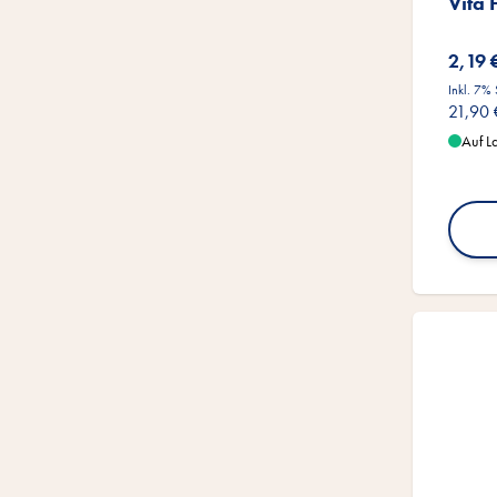
Vita 
2,19 
Inkl. 7%
21,90 
Auf L