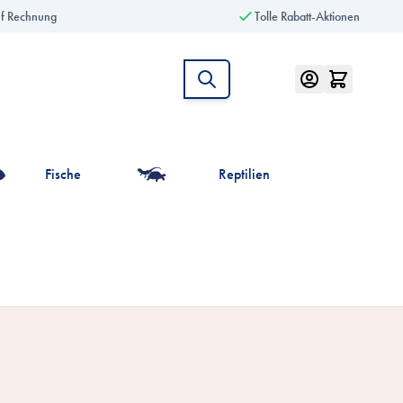
uf Rechnung
Tolle Rabatt-Aktionen
Fische
Reptilien
intiere anzeigen
r die Kategorie Vögel anzeigen