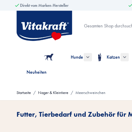
Direkt vom Marken-Hersteller
Zum Inhalt springen
Suche
Hunde
Katzen
Untermenü für die Kate
Unt
Neuheiten
Startseite
/
Nager & Kleintiere
/
Meerschweinchen
Futter, Tierbedarf und Zubehör für