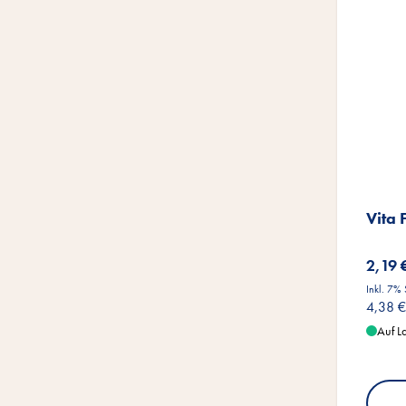
Vita 
2,19 
Inkl. 7%
4,38 €
Auf L