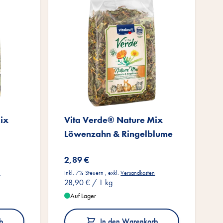
ix
Vita Verde® Nature Mix
Löwenzahn & Ringelblume
2,89 €
n
Inkl. 7% Steuern
,
exkl.
Versandkosten
28,90 €
/ 1 kg
Auf Lager
b
In den Warenkorb