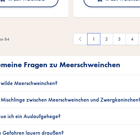
on
84
1
2
3
4
Du liest gerade die Seite
Seite
Seite
Seite
emeine Fragen zu Meerschweinchen
s wilde Meerschweinchen?
s Mischlinge zwischen Meerschweinchen und Zwergkaninchen
ue ich ein Auslaufgehege?
 Gefahren lauern draußen?