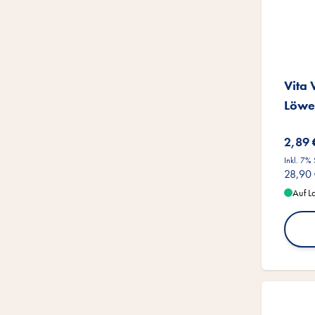
Vita
Löwe
2,89 
Inkl. 7%
28,90
Auf L