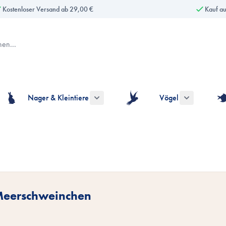
Kostenloser Versand ab 29,00 €
Kauf a
Nager & Kleintiere
Vögel
gorie Hunde anzeigen
ermenü für die Kategorie Katzen anzeigen
Untermenü für die Kategorie Nager & Kle
Untermenü fü
 Meerschweinchen