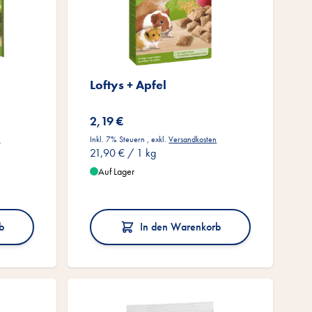
Loftys + Apfel
2,19 €
n
Inkl. 7% Steuern
,
exkl.
Versandkosten
21,90 €
/ 1 kg
Auf Lager
b
In den Warenkorb