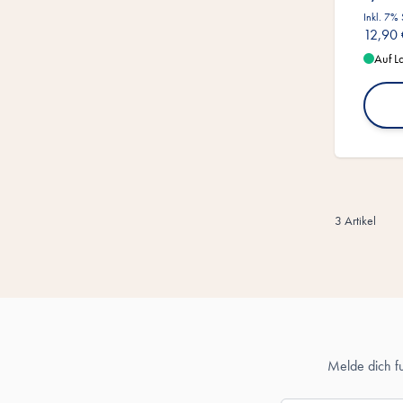
Inkl. 7%
12,90 
Auf L
3
Artikel
Melde dich f