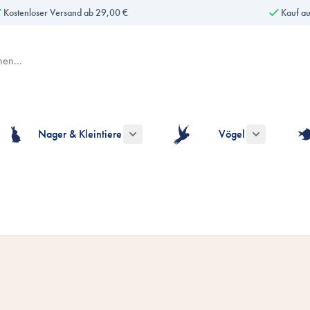
Kostenloser Versand ab 29,00 €
Kauf a
Nager & Kleintiere
Vögel
gorie Hunde anzeigen
ermenü für die Kategorie Katzen anzeigen
Untermenü für die Kategorie Nager & Kle
Untermenü fü