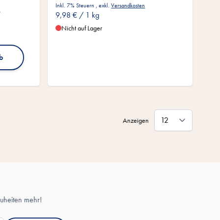
Inkl. 7% Steuern
,
exkl.
Versandkosten
n
9,98 €
/ 1 kg
Nicht auf Lager
b
Anzeigen
uheiten mehr!