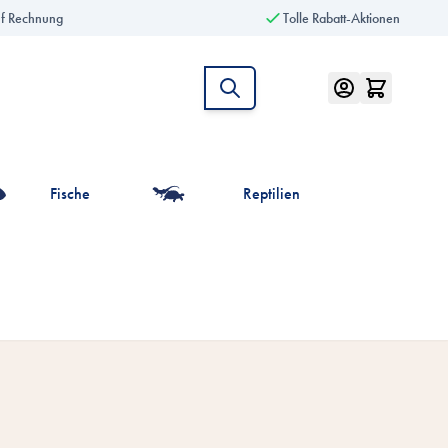
uf Rechnung
Tolle Rabatt-Aktionen
Fische
Reptilien
intiere anzeigen
r die Kategorie Vögel anzeigen