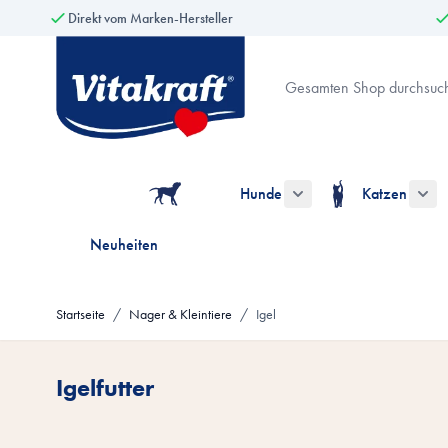
Direkt vom Marken-Hersteller
Zum Inhalt springen
Suche
Hunde
Katzen
Untermenü für die Kate
Unt
Neuheiten
Startseite
/
Nager & Kleintiere
/
Igel
Igelfutter