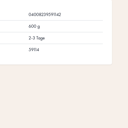
04008239591142
600 g
2-3 Tage
59114