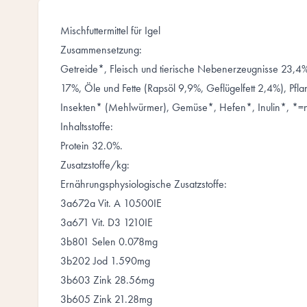
Mischfuttermittel für Igel
Zusammensetzung:
Getreide*, Fleisch und tierische Nebenerzeugnisse 23,4
17%, Öle und Fette (Rapsöl 9,9%, Geflügelfett 2,4%), Pf
Insekten* (Mehlwürmer), Gemüse*, Hefen*, Inulin*, *=na
Inhaltsstoffe:
Protein 32.0%.
Zusatzstoffe/kg:
Ernährungsphysiologische Zusatzstoffe:
3a672a Vit. A 10500IE
3a671 Vit. D3 1210IE
3b801 Selen 0.078mg
3b202 Jod 1.590mg
3b603 Zink 28.56mg
3b605 Zink 21.28mg