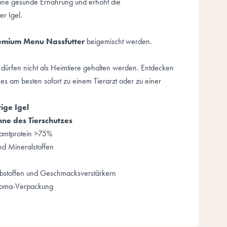
 eine gesunde Ernährung und erhöht die
r Igel.
emium Menu Nassfutter
beigemischt werden.
d dürfen nicht als Heimtiere gehalten werden. Entdecken
 es am besten sofort zu einem Tierarzt oder zu einer
tige Igel
nne des Tierschutzes
esamtprotein >75%
nd Mineralstoffen
rbstoffen und Geschmacksverstärkern
roma-Verpackung