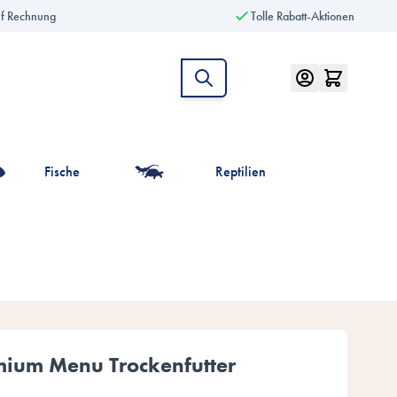
uf Rechnung
Tolle Rabatt-Aktionen
Fische
Reptilien
intiere anzeigen
r die Kategorie Vögel anzeigen
mium Menu Trockenfutter