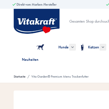
Direkt vom Marken-Hersteller
Zum Inhalt springen
Suche
Hunde
Katzen
Untermenü für die Kate
Unt
Neuheiten
Startseite
/
Vita Garden® Premium Menu Trockenfutter