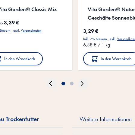
ita Garden® Classic Mix
Vita Garden® Nature
Geschälte Sonnenb
3,39 €
ab
3,29 €
 Steuern
,
exkl.
Versandkosten
Inkl. 7% Steuern
,
exkl.
Versandkost
6,58 €
/ 1 kg
In den Warenkorb
In den Warenkorb
 Trockenfutter
Weitere Informationen