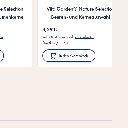
 Selection
Vita Garden® Nature Selection
lumenkerne
Beeren- und Kerneauswahl
3,29 €
en
Inkl. 7% Steuern
,
exkl.
Versandkosten
6,58 €
/ 1 kg
In den Warenkorb