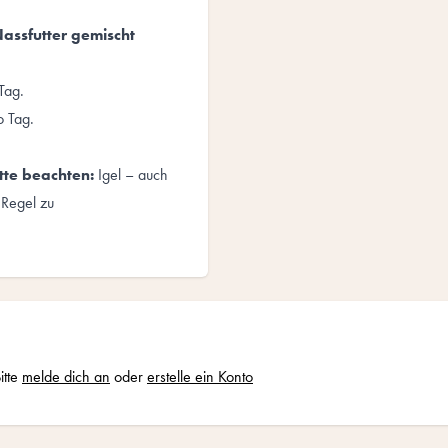
assfutter gemischt
Tag.
o Tag.
itte beachten:
Igel – auch
 Regel zu
itte
melde dich an
oder
erstelle ein Konto