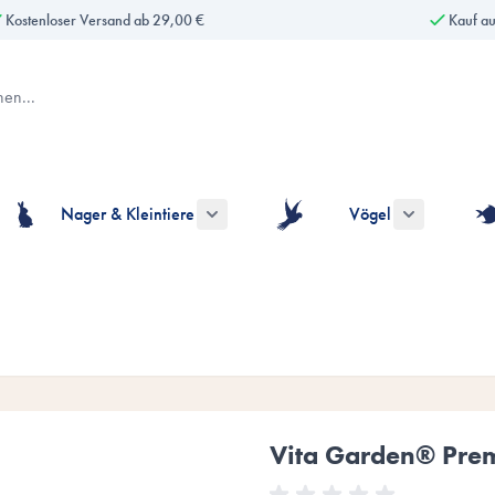
Kostenloser Versand ab 29,00 €
Kauf a
Nager & Kleintiere
Vögel
gorie Hunde anzeigen
ermenü für die Kategorie Katzen anzeigen
Untermenü für die Kategorie Nager & Kle
Untermenü fü
Vita Garden® Pre