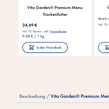
Vita Garden® Premium Menu
V
Trockenfutter
Bereits 
24,69 €
Inkl. 7%
Inkl. 7% Steuern
,
exkl.
Versandkosten
9,88 €
/ 1 kg
In den Warenkorb
Beschreibung /
Vita Garden® Premium Menu