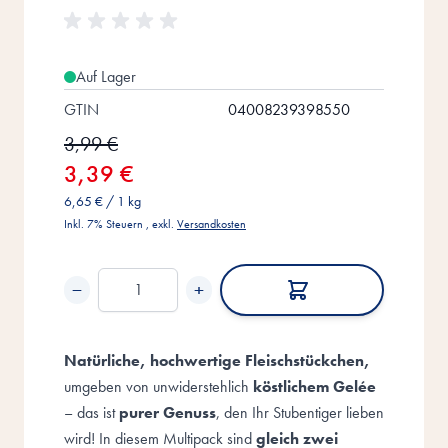
Auf Lager
GTIN
04008239398550
3,99 €
3,39 €
6,65 €
/ 1 kg
Inkl. 7% Steuern
,
exkl.
Versandkosten
−
+
Menge
Natürliche, hochwertige Fleischstückchen,
umgeben von unwiderstehlich
köstlichem Gelée
– das ist
purer Genuss
, den Ihr Stubentiger lieben
wird! In diesem Multipack sind
gleich zwei