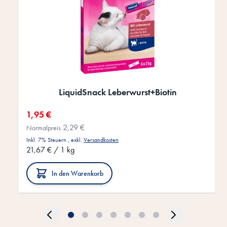
LiquidSnack Leberwurst+Biotin
Sonderangebot
1,95 €
2,29 €
Normalpreis
Inkl. 7% Steuern
,
exkl.
Versandkosten
21,67 €
/ 1 kg
In den Warenkorb