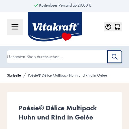
Kostenloser Versand ab 29,00 €
Zum Inhalt springen
Suche
Startseite
/
Poésie® Délice Multipack Huhn und Rind in Gelée
Poésie® Délice Multipack
Huhn und Rind in Gelée