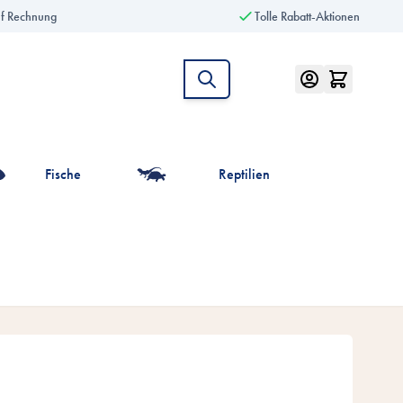
uf Rechnung
Tolle Rabatt-Aktionen
Fische
Reptilien
intiere anzeigen
r die Kategorie Vögel anzeigen