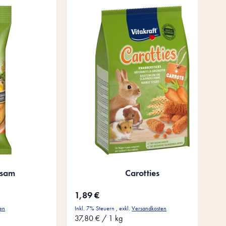
esam
Carotties
1,89 €
en
Inkl. 7% Steuern
,
exkl.
Versandkosten
37,80 €
/ 1 kg