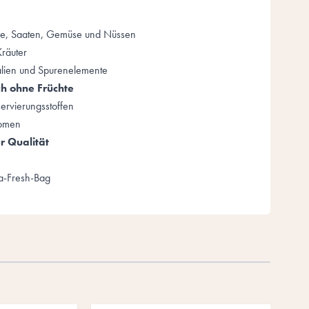
de, Saaten, Gemüse und Nüssen
räuter
alien und Spurenelemente
ch ohne Früchte
ervierungsstoffen
romen
r Qualität
a-Fresh-Bag