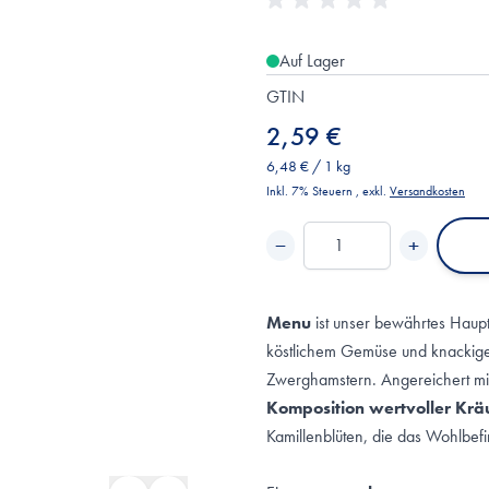
Auf Lager
GTIN
2,59 €
6,48 €
/ 1 kg
Inkl. 7% Steuern
,
exkl.
Versandkosten
−
+
Menge
Menu
ist unser bewährtes Haupt
köstlichem Gemüse und knackig
Zwerghamstern. Angereichert m
Komposition wertvoller Krä
Kamillenblüten, die das Wohlbef