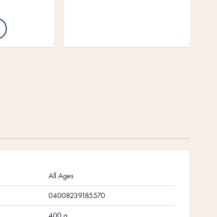
All Ages
04008239185570
400 g