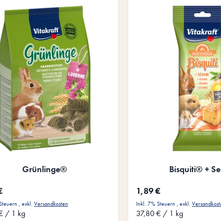
Grünlinge®
Bisquiti® + S
€
1,89 €
 Steuern
,
exkl.
Versandkosten
Inkl. 7% Steuern
,
exkl.
Versandkost
€
/ 1 kg
37,80 €
/ 1 kg