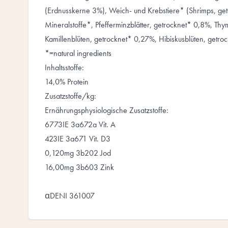
(Erdnusskerne 3%), Weich- und Krebstiere* (Shrimps, get
Mineralstoffe*, Pfefferminzblätter, getrocknet* 0,8%, Th
Kamillenblüten, getrocknet* 0,27%, Hibiskusblüten, getro
*=natural ingredients
Inhaltsstoffe:
14,0% Protein
Zusatzstoffe/kg:
Ernährungsphysiologische Zusatzstoffe:
6773IE 3a672a Vit. A
423IE 3a671 Vit. D3
0,120mg 3b202 Jod
16,00mg 3b603 Zink
αDENI 361007