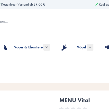
Kostenloser Versand ab 29,00 €
Kauf a
Nager & Kleintiere
Vögel
gorie Hunde anzeigen
ermenü für die Kategorie Katzen anzeigen
Untermenü für die Kategorie Nager & Kle
Untermenü fü
MENU Vital