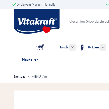
Direkt vom Marken-Hersteller
Zum Inhalt springen
Suche
Hunde
Katzen
Untermenü für die Kate
Unt
Neuheiten
Startseite
/
MENU Vital