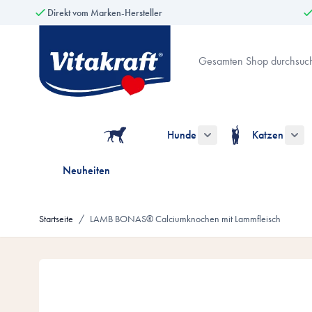
Direkt vom Marken-Hersteller
Zum Inhalt springen
Suche
Hunde
Katzen
Untermenü für die Kate
Unt
Neuheiten
Startseite
/
LAMB BONAS® Calciumknochen mit Lammfleisch