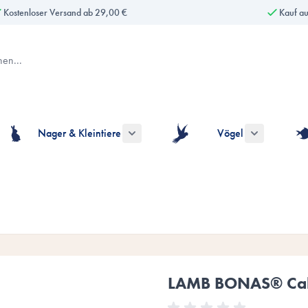
Kostenloser Versand ab 29,00 €
Kauf a
Nager & Kleintiere
Vögel
gorie Hunde anzeigen
ermenü für die Kategorie Katzen anzeigen
Untermenü für die Kategorie Nager & Kle
Untermenü fü
LAMB BONAS® Calc