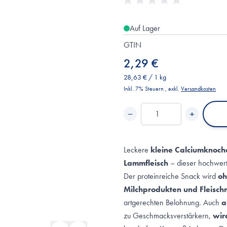
Auf Lager
GTIN
2,29 €
28,63 €
/ 1 kg
Inkl. 7% Steuern
,
exkl.
Versandkosten
−
+
Menge
Leckere
kleine Calciumknoche
Lammfleisch
– dieser hochwerti
Der proteinreiche Snack wird
oh
Milchprodukten und Fleisch
artgerechten Belohnung. Auch
a
zu Geschmacksverstärkern,
wir