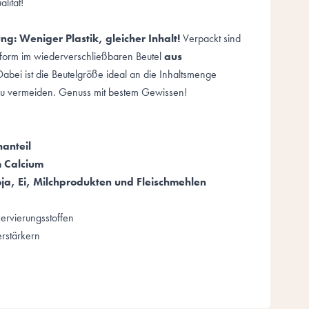
lität!
ng:
Weniger Plastik, gleicher Inhalt!
Verpackt sind
nform im wiederverschließbaren Beutel
aus
Dabei ist die Beutelgröße ideal an die Inhaltsmenge
 zu vermeiden. Genuss mit bestem Gewissen!
anteil
m Calcium
ja, Ei, Milchprodukten und Fleischmehlen
ervierungsstoffen
rstärkern