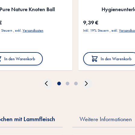
Pure Nature Knoten Ball
Hygieneunter
€
9,39 €
% Steuern
,
exkl.
Versandkosten
Inkl. 19% Steuern
,
exkl.
Versandko
In den Warenkorb
In den Warenkorb
hen mit Lammfleisch
Weitere Informationen