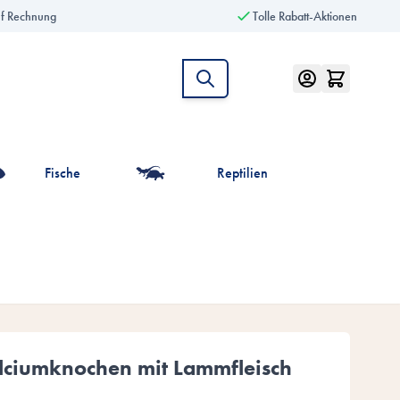
uf Rechnung
Tolle Rabatt-Aktionen
Fische
Reptilien
intiere anzeigen
r die Kategorie Vögel anzeigen
iumknochen mit Lammfleisch