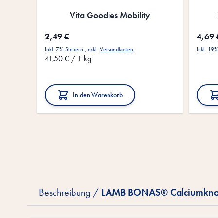
Vita Goodies Mobility
2,49 €
4,69 
Inkl. 7% Steuern
,
exkl.
Versandkosten
Inkl. 19
41,50 €
/ 1 kg
In den Warenkorb
Beschreibung /
LAMB BONAS® Calciumknoc