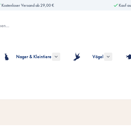
Kostenloser Versand ab 29,00 €
Kauf a
Nager & Kleintiere
Vögel
gorie Hunde anzeigen
ermenü für die Kategorie Katzen anzeigen
Untermenü für die Kategorie Nager & Kle
Untermenü fü