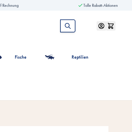
uf Rechnung
Tolle Rabatt-Aktionen
Fische
Reptilien
intiere anzeigen
r die Kategorie Vögel anzeigen