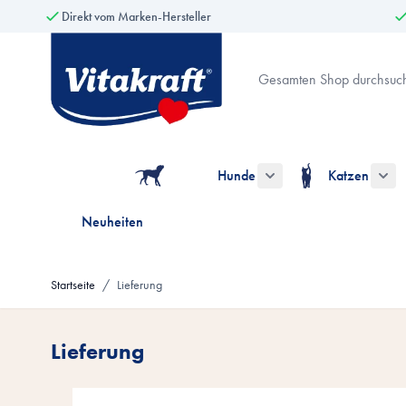
Direkt vom Marken-Hersteller
Zum Inhalt springen
Suche
Hunde
Katzen
Untermenü für die Kate
Unt
Neuheiten
Startseite
/
Lieferung
Lieferung