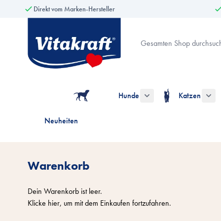
Direkt vom Marken-Hersteller
Zum Inhalt springen
Suche
Hunde
Katzen
Untermenü für die Kate
Unt
Neuheiten
Warenkorb
Dein Warenkorb ist leer.
Klicke
hier
, um mit dem Einkaufen fortzufahren.