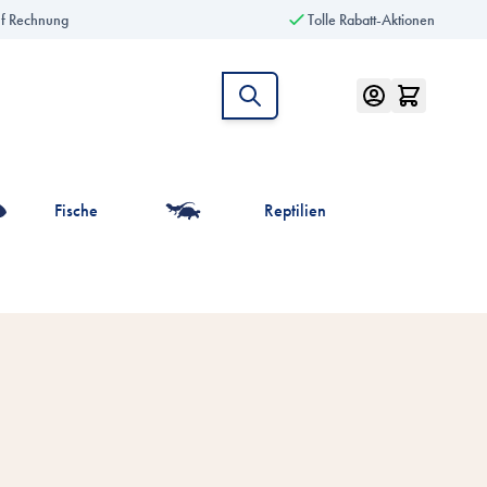
uf Rechnung
Tolle Rabatt-Aktionen
Fische
Reptilien
intiere anzeigen
r die Kategorie Vögel anzeigen