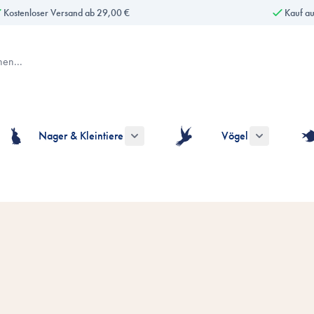
Kostenloser Versand ab 29,00 €
Kauf a
Nager & Kleintiere
Vögel
gorie Hunde anzeigen
ermenü für die Kategorie Katzen anzeigen
Untermenü für die Kategorie Nager & Kle
Untermenü fü